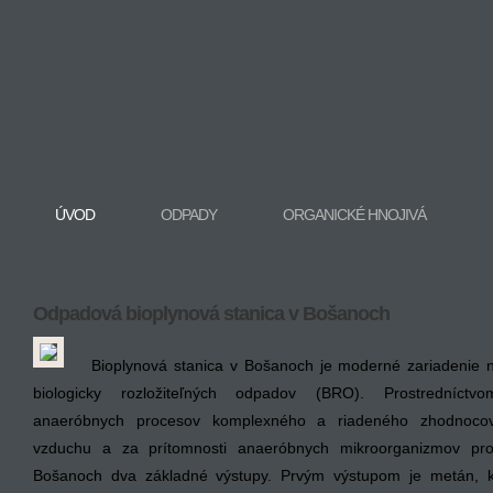
ÚVOD
ODPADY
ORGANICKÉ HNOJIVÁ
Odpadová bioplynová stanica v Bošanoch
Bioplynová stanica v Bošanoch je moderné zariadenie 
biologicky rozložiteľných odpadov (BRO). Prostredníctv
anaeróbnych procesov komplexného a riadeného zhodnocov
vzduchu a za prítomnosti anaeróbnych mikroorganizmov pro
Bošanoch dva základné výstupy. Prvým výstupom je metán, 