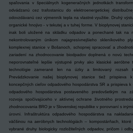
spaľovania v špeciálnych kogeneračných jednotkách transfor
odvádzanú cez trafostanicu do elektroenergetickej distribučn
odovzdávanú cez výmenník tepla na vlastné využitie. Druhý výstu
organické hnojivo - v tekutej a v tuhej forme. V bioplynovej stan
inak boli uložené na skládku odpadov a ponechané tak na n
nekontrolovaným únikom najagresívnejšieho skleníkového p
komplexnej stanice v Bošanoch, schopnej spracovať a zhodnoti
zariadení na zhodnocovanie biodpadov doplnená o novú techno
neporovnateľné lepšie výstupné prvky ako klasické aeróbne 
technológie zamerané len na úzky a limitovaný rozsah 
Prevádzkovanie našej bioplynovej stanice tiež prispieva k
koncepčných cieľov odpadového hospodárstva SR a prispieva k 
odpadového hospodárstva postaveného predovšetkým na zák
rozvoja spočívajúceho v aktívnej ochrane životného prostredi
zhodnocovania BRO je v Slovenskej republike v porovnaní s inými
úrovni. Infraštruktúra odpadového hospodárstva na nakladan
väčšinou na aeróbnych technológiách – kompostárňach, ktoré
vybrané druhy biologicky rozložiteľných odpadov, pričom i od