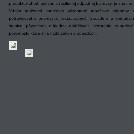
produktov zhodnocovania rastlinnej odpadnej biomasy, je značn
Vďaka možnosti spracovať významné množstvo odpadov z 
potravinového priemyslu, reštauračných zariadení a komunál
stanica pôvodcom odpadov dodržiavať hierarchiu odpadové
povinnosti, ktoré im ukladá zákon o odpadoch.